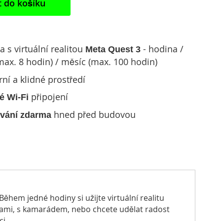
t do košíku
 s virtuální realitou
- hodina /
Meta Quest 3
max. 8 hodin) / měsíc (max. 100 hodin)
ní a klidné prostředí
připojení
é Wi-Fi
hned před budovou
vání zdarma
Během jedné hodiny si u
žijte virtuální realitu
 sami, s kamarádem, nebo chcete udělat radost
i.