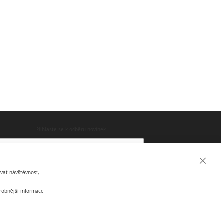
Přihlaste se k odběru novinek
Close
Přihlásit odběr
vat návštěvnost,
Cooki
Bar
drobnější informace
Zajímavosti
Sitemap