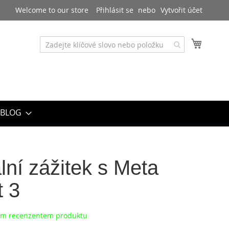
Welcome to our store
Přihlásit se
Vytvořit účet
Můj košík
BLOG
ální zážitek s Meta
 3
ním recenzentem produktu