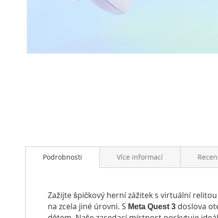
Přeskočit
na
začátek
galerie
s
obrázky
Podrobnosti
Více informací
Recen
Zažijte špičkový herní zážitek s virtuální relito
na zcela jiné úrovni. S
doslova ote
Meta Quest 3
dětem. Naše zasedací místnost poskytuje ideá