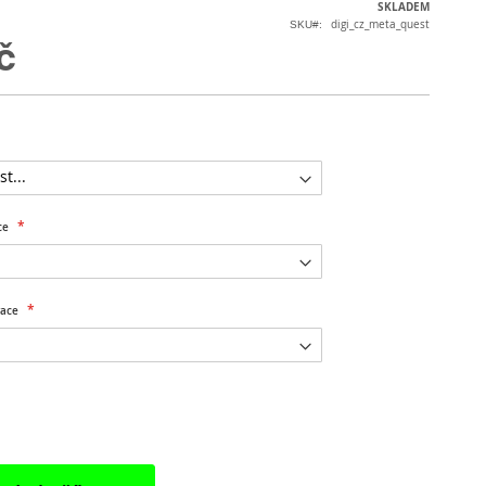
SKLADEM
digi_cz_meta_quest
SKU
č
ce
vace