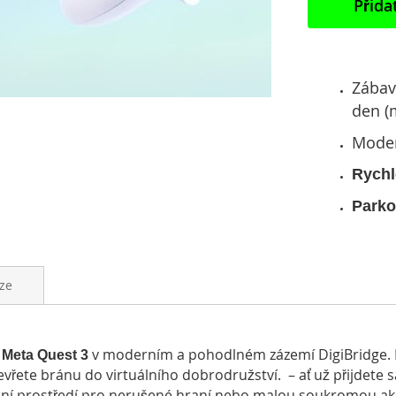
Přida
Zábava
den (
Moder
Rychl
Parko
ze
u
v moderním a pohodlném zázemí DigiBridge. 
Meta Quest 3
vřete bránu do virtuálního dobrodružství.
– ať už přijdete
lní prostředí pro nerušené hraní nebo malou soukromou akc