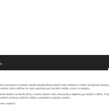
ít
a
a
ili procházení stránek, nabídli přizpůsobený obsah nebo reklamu a mohli anonymně analyzo
ivita
ookies, které sdílíme se svými partnery pro sociální média, inzerci a analýzu.
í akce
ravíte klikem na ikonku štítu v levém dolním rohu obrazovky a kdykoliv jej můžete změnit. Po
sadách ochrany osobních údajů a používání souborů cookies.
áním cookies?