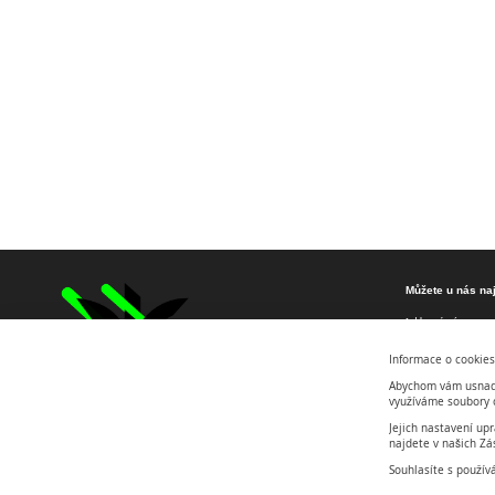
Můžete u nás naj
Herní zóna
Vzdělávací zón
Informace o cookies
Virtuální realit
Abychom vám usnadn
3D tisk & kreat
využíváme soubory c
Školní a firemn
Jejich nastavení up
najdete v našich Zá
Oslavy a party
O nás
Souhlasíte s použív
Kontakt