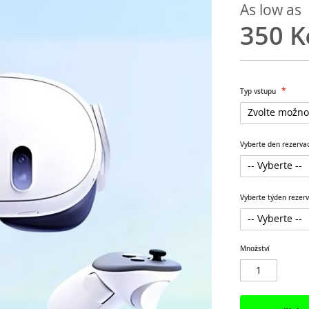
As low as
350 K
Typ vstupu
Vyberte den rezerva
Vyberte týden rezer
Množství