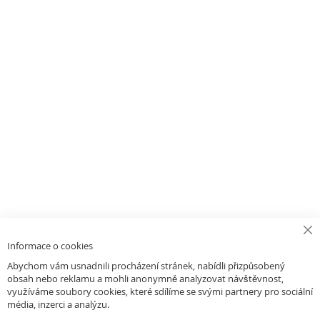
Cl
Informace o cookies
Co
Ba
Abychom vám usnadnili procházení stránek, nabídli přizpůsobený
obsah nebo reklamu a mohli anonymně analyzovat návštěvnost,
využíváme soubory cookies, které sdílíme se svými partnery pro sociální
média, inzerci a analýzu.