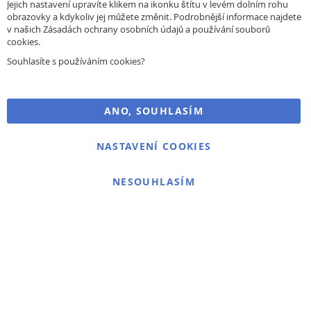
Jejich nastavení upravíte klikem na ikonku štítu v levém dolním rohu
obrazovky a kdykoliv jej můžete změnit. Podrobnější informace najdete
v našich Zásadách ochrany osobních údajů a používání souborů
Přihlaste se k odběru novinek
cookies.
Souhlasíte s používáním cookies?
Přihlásit odběr
ANO, SOUHLASÍM
NASTAVENÍ COOKIES
Copyright © 2017–2026
, Všechna práva vyhrazena.
BRIDGE714
NESOUHLASÍM