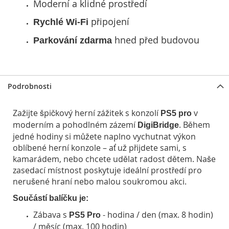
Moderní a klidné prostředí
připojení
Rychlé Wi-Fi
hned před budovou
Parkování zdarma
Podrobnosti
Zažijte špičkový herní zážitek s konzolí
v
PS5 pro
moderním a pohodlném zázemí
. Během
DigiBridge
jedné hodiny si můžete naplno vychutnat výkon
oblíbené herní konzole – ať už přijdete sami, s
kamarádem, nebo chcete udělat radost dětem. Naše
zasedací místnost poskytuje ideální prostředí pro
nerušené hraní nebo malou soukromou akci.
Součástí balíčku je:
Zábava s
- hodina / den (max. 8 hodin)
PS5 Pro
/ měsíc (max. 100 hodin)